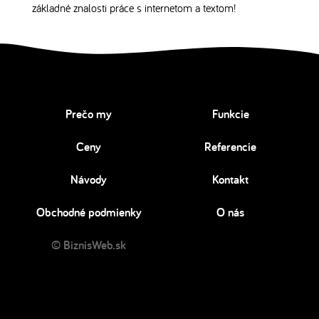
základné znalosti práce s internetom a textom!
Prečo my
Funkcie
Ceny
Referencie
Návody
Kontakt
Obchodné podmienky
O nás
© BiznisWeb.sk