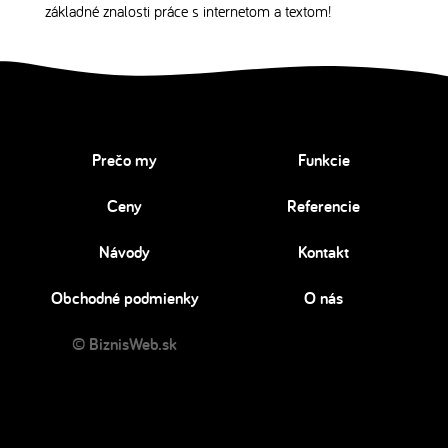
základné znalosti práce s internetom a textom!
Prečo my
Funkcie
Ceny
Referencie
Návody
Kontakt
Obchodné podmienky
O nás
© BiznisWeb.sk