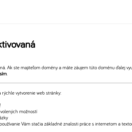
tivovaná
ná. Ak ste majiteľom domény a máte záujem túto doménu ďalej vyu
osím
.
rýchle vytvorenie web stránky:
!
edvolených možností
rázky
používanie Vám stačia základné znalosti práce s internetom a text