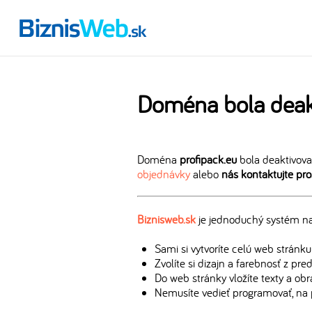
Doména bola deak
Doména
profipack.eu
bola deaktivova
objednávky
alebo
nás kontaktujte pr
Biznisweb.sk
je jednoduchý systém na 
Sami si vytvoríte celú web stránku
Zvolíte si dizajn a farebnosť z pr
Do web stránky vložíte texty a ob
Nemusíte vedieť programovať, na 