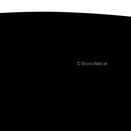
© BiznisWeb.sk