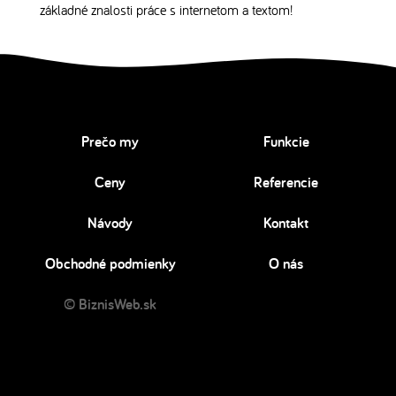
základné znalosti práce s internetom a textom!
Prečo my
Funkcie
Ceny
Referencie
Návody
Kontakt
Obchodné podmienky
O nás
© BiznisWeb.sk