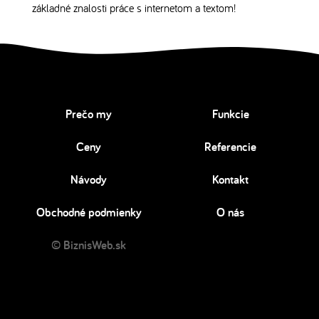
základné znalosti práce s internetom a textom!
Prečo my
Funkcie
Ceny
Referencie
Návody
Kontakt
Obchodné podmienky
O nás
© BiznisWeb.sk